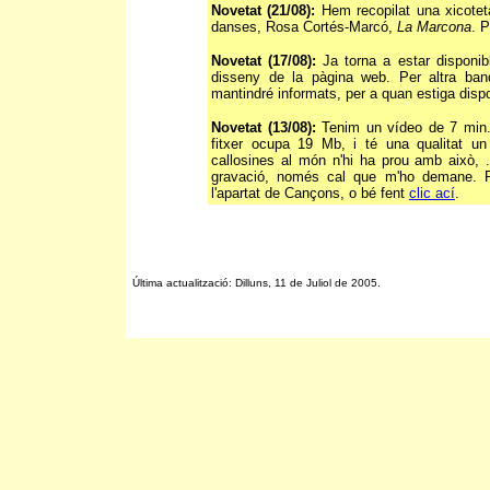
Novetat (21/08):
Hem recopilat una xicotet
danses, Rosa Cortés-Marcó,
La Marcona
. 
Novetat (17/08):
Ja torna a estar disponib
disseny de la pàgina web. Per altra ban
mantindré informats, per a quan estiga disp
Novetat (13/08):
Tenim un vídeo de 7 min.
fitxer ocupa 19 Mb, i té una qualitat u
callosines al món n'hi ha prou amb això, .
gravació, només cal que m'ho demane. Po
l'apartat de Cançons, o bé fent
clic ací
.
Última actualització: Dilluns, 11 de Juliol de 2005.