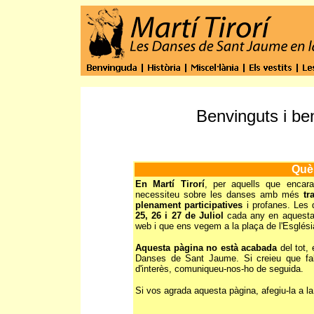
Benvinguts i ben
Què 
En Martí Tirorí
, per aquells que encara
necessiteu sobre les danses amb més
tr
plenament participatives
i profanes. Les
25, 26 i 27 de Juliol
cada any en aquesta
web i que ens vegem a la plaça de l'Església
Aquesta pàgina no està acabada
del tot, 
Danses de Sant Jaume. Si creieu que fal
d'interès, comuniqueu-nos-ho de seguida.
Si vos agrada aquesta pàgina, afegiu-la a l