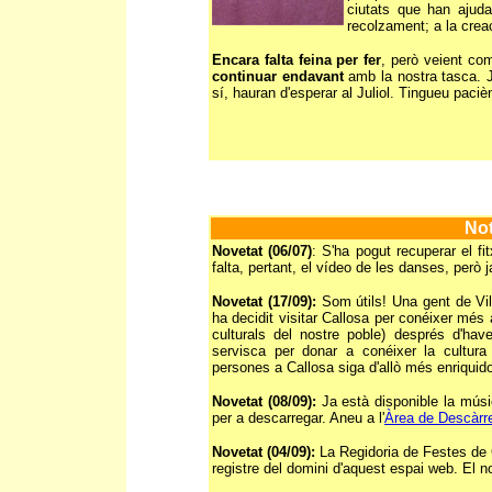
ciutats que han ajuda
recolzament; a la creac
Encara falta feina per fer
, però veient com
continuar endavant
amb la nostra tasca. 
sí, hauran d'esperar al Juliol. Tingueu pacièn
Not
Novetat (06/07)
: S'ha pogut recuperar el f
falta, pertant, el vídeo de les danses, però 
Novetat (17/09):
Som útils! Una gent de Vil
ha decidit visitar Callosa per conéixer més
culturals del nostre poble) després d'hav
servisca per donar a conéixer la cultura
persones a Callosa siga d'allò més enriquid
Novetat (08/09):
Ja està disponible la mús
per a descarregar. Aneu a l'
Àrea de Descàrr
Novetat (04/09):
La Regidoria de Festes de 
registre del domini d'aquest espai web. El n