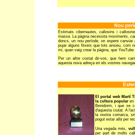
Nou perío
Estimats cibernautes, callosins i callosine
massa. La pàgina necessita moviments, canv
doncs, un nou període, on espere canviar a
pujar alguns fitxers que tots ansieu, com 
mi, quan vaig crear la pàgina, que YouTube 
Per un altre costat dir-vos, que hem canv
aquesta nova adreça en els vostres navega
Este
El portal web Martí T
la cultura popular
en 
Benidorm, i que se ce
d'aquesta ciutat. A l'
la nostra comarca, si
pogut estar allà per rec
Una vegada més,
vul
per part de molts cal