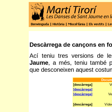
Descàrrega de cançons en f
Ací teniu tres versions de 
Jaume
, a més, teniu també 
que desconeixen aquest costum
Docume
[descàrrega]
V
[descàrrega]
[descàrrega]
Ve
[descàrrega]
Víde